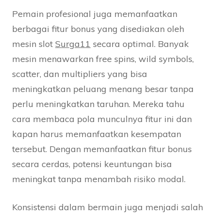
Pemain profesional juga memanfaatkan
berbagai fitur bonus yang disediakan oleh
mesin slot
Surga11
secara optimal. Banyak
mesin menawarkan free spins, wild symbols,
scatter, dan multipliers yang bisa
meningkatkan peluang menang besar tanpa
perlu meningkatkan taruhan. Mereka tahu
cara membaca pola munculnya fitur ini dan
kapan harus memanfaatkan kesempatan
tersebut. Dengan memanfaatkan fitur bonus
secara cerdas, potensi keuntungan bisa
meningkat tanpa menambah risiko modal.
Konsistensi dalam bermain juga menjadi salah