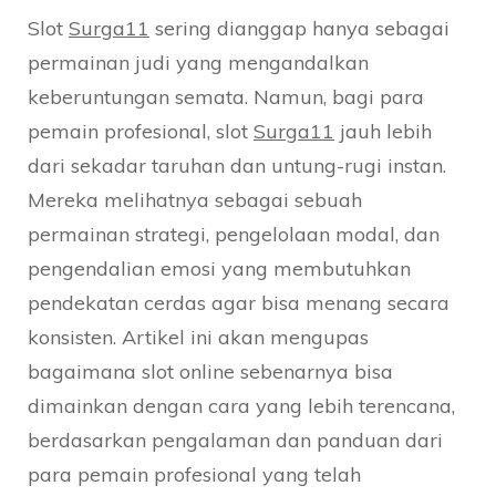
Slot
Surga11
sering dianggap hanya sebagai
permainan judi yang mengandalkan
keberuntungan semata. Namun, bagi para
pemain profesional, slot
Surga11
jauh lebih
dari sekadar taruhan dan untung-rugi instan.
Mereka melihatnya sebagai sebuah
permainan strategi, pengelolaan modal, dan
pengendalian emosi yang membutuhkan
pendekatan cerdas agar bisa menang secara
konsisten. Artikel ini akan mengupas
bagaimana slot online sebenarnya bisa
dimainkan dengan cara yang lebih terencana,
berdasarkan pengalaman dan panduan dari
para pemain profesional yang telah