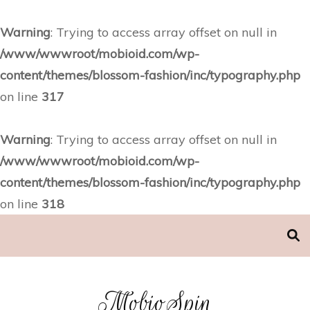
Warning
: Trying to access array offset on null in
/www/wwwroot/mobioid.com/wp-
content/themes/blossom-fashion/inc/typography.php
on line
317
Warning
: Trying to access array offset on null in
/www/wwwroot/mobioid.com/wp-
content/themes/blossom-fashion/inc/typography.php
on line
318
MobioSpin