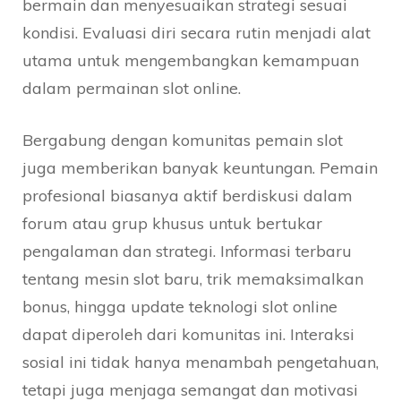
bermain dan menyesuaikan strategi sesuai
kondisi. Evaluasi diri secara rutin menjadi alat
utama untuk mengembangkan kemampuan
dalam permainan slot online.
Bergabung dengan komunitas pemain slot
juga memberikan banyak keuntungan. Pemain
profesional biasanya aktif berdiskusi dalam
forum atau grup khusus untuk bertukar
pengalaman dan strategi. Informasi terbaru
tentang mesin slot baru, trik memaksimalkan
bonus, hingga update teknologi slot online
dapat diperoleh dari komunitas ini. Interaksi
sosial ini tidak hanya menambah pengetahuan,
tetapi juga menjaga semangat dan motivasi