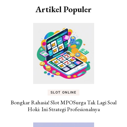
Artikel Populer
SLOT ONLINE
Bongkar Rahasia! Slot MPOSurga Tak Lagi Soal
Hoki: Ini Strategi Profesionalnya