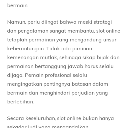
bermain.
Namun, perlu diingat bahwa meski strategi
dan pengalaman sangat membantu, slot online
tetaplah permainan yang mengandung unsur
keberuntungan. Tidak ada jaminan
kemenangan mutlak, sehingga sikap bijak dan
permainan bertanggung jawab harus selalu
dijaga. Pemain profesional selalu
mengingatkan pentingnya batasan dalam
bermain dan menghindari perjudian yang
berlebihan.
Secara keseluruhan, slot online bukan hanya
sekadar judi yang mengandalkan