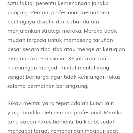
satu faktor penentu kemenangan jangka
panjang. Pemain profesional memahami
pentingnya disiplin dan sabar dalam
menjalankan strategi mereka. Mereka tidak
mudah tergoda untuk memasang taruhan
besar secara tiba-tiba atau mengejar kerugian
dengan cara emosional. Kesabaran dan
ketenangan menjadi modal mental yang
sangat berharga agar tidak kehilangan fokus
selama permainan berlangsung.
Sikap mental yang tepat adalah kunci lain
yang dimiliki oleh pemain profesional. Mereka
tahu kapan harus berhenti, baik saat sudah
mencapai target kemenangan maupun saat