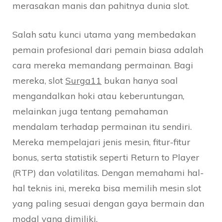
merasakan manis dan pahitnya dunia slot.
Salah satu kunci utama yang membedakan
pemain profesional dari pemain biasa adalah
cara mereka memandang permainan. Bagi
mereka, slot
Surga11
bukan hanya soal
mengandalkan hoki atau keberuntungan,
melainkan juga tentang pemahaman
mendalam terhadap permainan itu sendiri.
Mereka mempelajari jenis mesin, fitur-fitur
bonus, serta statistik seperti Return to Player
(RTP) dan volatilitas. Dengan memahami hal-
hal teknis ini, mereka bisa memilih mesin slot
yang paling sesuai dengan gaya bermain dan
modal yang dimiliki.