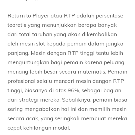
Return to Player atau RTP adalah persentase
teoretis yang menunjukkan berapa banyak
dari total taruhan yang akan dikembalikan
oleh mesin slot kepada pemain dalam jangka
panjang. Mesin dengan RTP tinggi tentu lebih
menguntungkan bagi pemain karena peluang
menang lebih besar secara matematis. Pemain
profesional selalu mencari mesin dengan RTP
tinggi, biasanya di atas 96%, sebagai bagian
dari strategi mereka. Sebaliknya, pemain biasa
sering mengabaikan hal ini dan memilih mesin
secara acak, yang seringkali membuat mereka
cepat kehilangan modal.