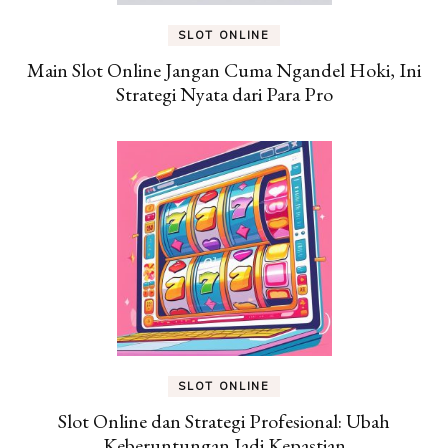
SLOT ONLINE
Main Slot Online Jangan Cuma Ngandel Hoki, Ini
Strategi Nyata dari Para Pro
SLOT ONLINE
Slot Online dan Strategi Profesional: Ubah
Keberuntungan Jadi Kepastian