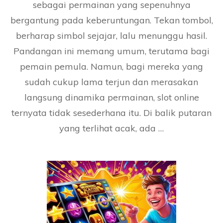
sebagai permainan yang sepenuhnya
bergantung pada keberuntungan. Tekan tombol,
berharap simbol sejajar, lalu menunggu hasil.
Pandangan ini memang umum, terutama bagi
pemain pemula. Namun, bagi mereka yang
sudah cukup lama terjun dan merasakan
langsung dinamika permainan, slot online
ternyata tidak sesederhana itu. Di balik putaran
yang terlihat acak, ada …