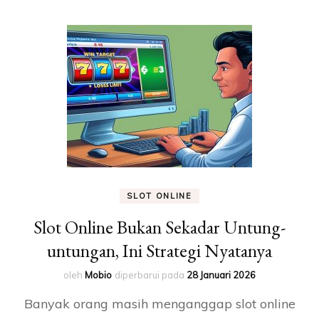
SLOT ONLINE
Slot Online Bukan Sekadar Untung-
untungan, Ini Strategi Nyatanya
oleh
Mobio
diperbarui pada
28 Januari 2026
Banyak orang masih menganggap slot online