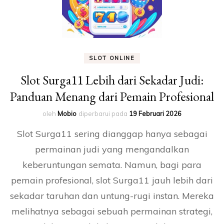
SLOT ONLINE
Slot Surga11 Lebih dari Sekadar Judi:
Panduan Menang dari Pemain Profesional
oleh
Mobio
diperbarui pada
19 Februari 2026
Slot Surga11 sering dianggap hanya sebagai
permainan judi yang mengandalkan
keberuntungan semata. Namun, bagi para
pemain profesional, slot Surga11 jauh lebih dari
sekadar taruhan dan untung-rugi instan. Mereka
melihatnya sebagai sebuah permainan strategi,