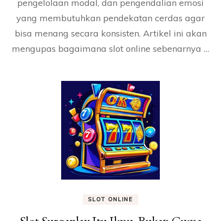
pengelolaan modal, dan pengendalian emosi
yang membutuhkan pendekatan cerdas agar
bisa menang secara konsisten. Artikel ini akan
mengupas bagaimana slot online sebenarnya …
SLOT ONLINE