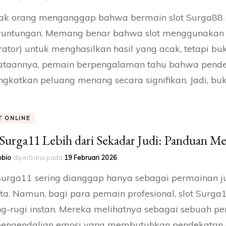
ak orang menganggap bahwa bermain slot Surga88
runtungan. Memang benar bahwa slot menggunaka
ator) untuk menghasilkan hasil yang acak, tetapi buk
ataannya, pemain berpengalaman tahu bahwa pendek
gkatkan peluang menang secara signifikan. Jadi, b
T ONLINE
 Surga11 Lebih dari Sekadar Judi: Panduan Me
bio
diperbarui pada
19 Februari 2026
 Surga11 sering dianggap hanya sebagai permainan 
a. Namun, bagi para pemain profesional, slot Surga1
g-rugi instan. Mereka melihatnya sebagai sebuah pe
pengendalian emosi yang membutuhkan pendekatan c