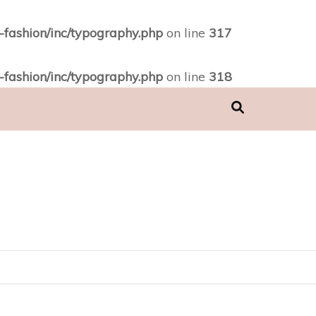
ashion/inc/typography.php
on line
317
ashion/inc/typography.php
on line
318