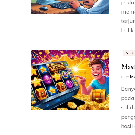
pada 
mema
terju
balik
SLO
Masi
oleh
Mo
Bany
pada 
salah
peng
hasil