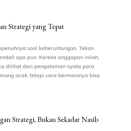
n Strategi yang Tepat
sepenuhnya soal keberuntungan. Tekan
kendali apa pun. Karena anggapan inilah,
ika dilihat dari pengalaman nyata para
memang acak, tetapi cara bermainnya bisa
gan Strategi, Bukan Sekadar Nasib