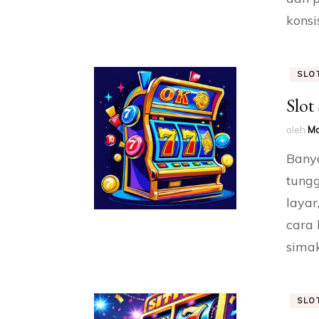
konsi
SLO
Slot
oleh
Mo
Bany
tungg
layar
cara 
sima
SLO