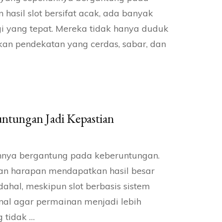
asil slot bersifat acak, ada banyak
i yang tepat. Mereka tidak hanya duduk
an pendekatan yang cerdas, sabar, dan
untungan Jadi Kepastian
hnya bergantung pada keberuntungan.
an harapan mendapatkan hasil besar
hal, meskipun slot berbasis sistem
nal agar permainan menjadi lebih
g tidak …