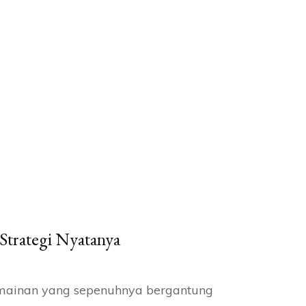
Strategi Nyatanya
rmainan yang sepenuhnya bergantung