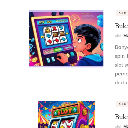
SLO
Buka
oleh
Mo
Banya
spin,
slot 
pemai
diatu
SLO
Buka
oleh
Mo