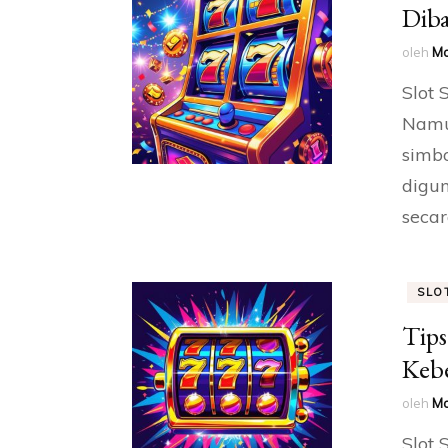
Diba
oleh
Mo
Slot 
Namun
simbo
digu
secar
SLO
Tips
Keb
oleh
Mo
Slot