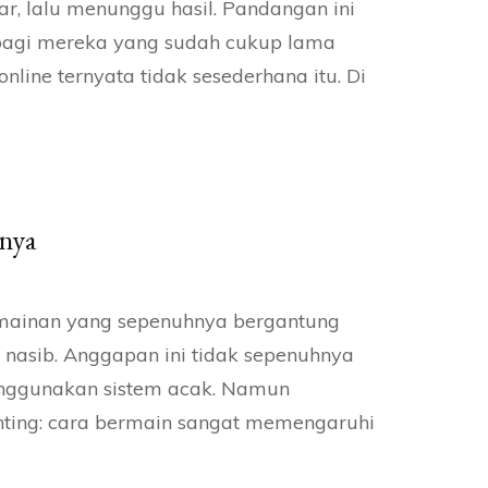
r, lalu menunggu hasil. Pandangan ini
agi mereka yang sudah cukup lama
line ternyata tidak sesederhana itu. Di
inya
rmainan yang sepenuhnya bergantung
a nasib. Anggapan ini tidak sepenuhnya
menggunakan sistem acak. Namun
ting: cara bermain sangat memengaruhi