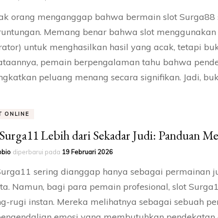
ak orang menganggap bahwa bermain slot Surga88
runtungan. Memang benar bahwa slot menggunaka
ator) untuk menghasilkan hasil yang acak, tetapi buk
ataannya, pemain berpengalaman tahu bahwa pendek
gkatkan peluang menang secara signifikan. Jadi, b
T ONLINE
 Surga11 Lebih dari Sekadar Judi: Panduan Me
bio
diperbarui pada
19 Februari 2026
 Surga11 sering dianggap hanya sebagai permainan 
a. Namun, bagi para pemain profesional, slot Surga1
g-rugi instan. Mereka melihatnya sebagai sebuah pe
pengendalian emosi yang membutuhkan pendekatan c