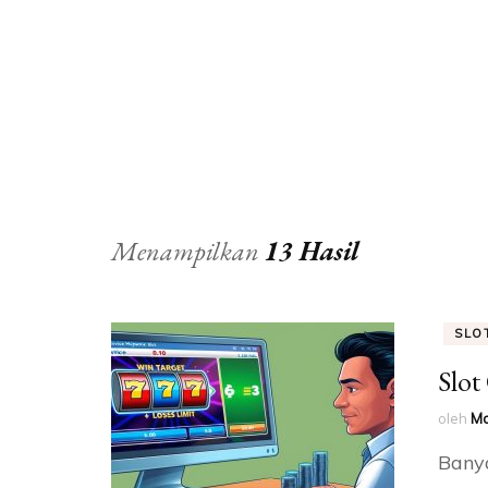
Menampilkan
13 Hasil
SLO
Slot
oleh
Mo
Bany