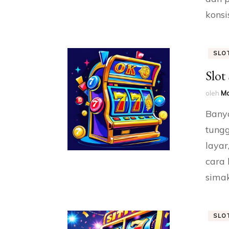
konsi
SLO
Slot
oleh
Mo
Bany
tungg
layar
cara 
sima
SLO