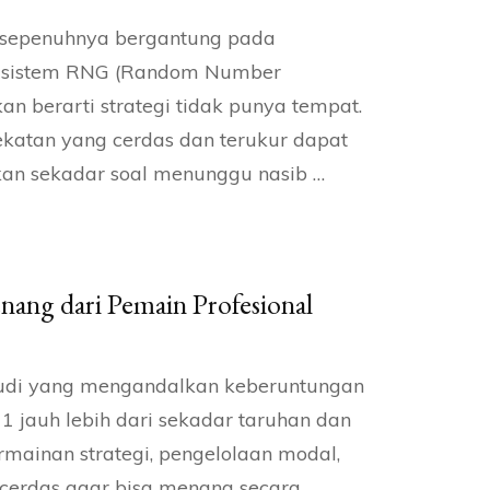
 sepenuhnya bergantung pada
n sistem RNG (Random Number
an berarti strategi tidak punya tempat.
atan yang cerdas dan terukur dapat
ukan sekadar soal menunggu nasib …
nang dari Pemain Profesional
judi yang mengandalkan keberuntungan
1 jauh lebih dari sekadar taruhan dan
rmainan strategi, pengelolaan modal,
erdas agar bisa menang secara