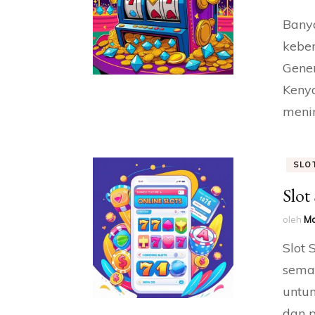
Bany
kebe
Gener
Keny
menin
SLO
Slot
oleh
Mo
Slot
semat
untun
dan 