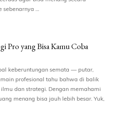
ne sebenarnya …
egi Pro yang Bisa Kamu Coba
oal keberuntungan semata — putar,
main profesional tahu bahwa di balik
ga ilmu dan strategi. Dengan memahami
uang menang bisa jauh lebih besar. Yuk,