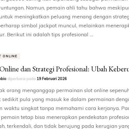
untungan. Namun, pemain ahli tahu bahwa meskipun h
untuk meningkatkan peluang menang dengan strateg
erharap simbol jackpot muncul, melainkan menerapk
ur. Berikut ini adalah tips profesional …
T ONLINE
 Online dan Strategi Profesional: Ubah Keber
bio
diperbarui pada
19 Februari 2026
ak orang menganggap permainan slot online sepenu
k sedikit pula yang masuk ke dalam permainan deng
 waktu singkat tanpa memahami cara kerjanya. Pada
 pemain tetap bisa menerapkan pendekatan profesio
ah, terkendali, dan tidak berujung pada kerugian yan