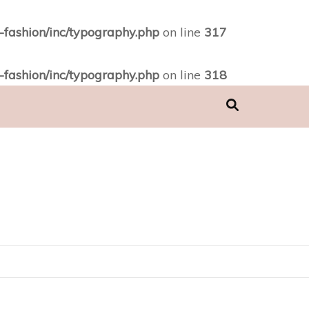
ashion/inc/typography.php
on line
317
ashion/inc/typography.php
on line
318