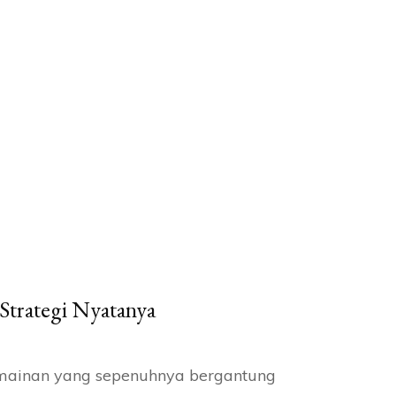
Strategi Nyatanya
rmainan yang sepenuhnya bergantung