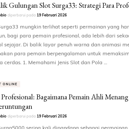
lik Gulungan Slot Surga33: Strategi Para Pr
bio
diperbarui pada
19 Februari 2026
Surga33 mungkin terlihat seperti permainan yang h
, bagi para pemain profesional, ada lebih dari se
l sejajar. Di balik layar penuh warna dan animasi me
nakan para pemain berpengalaman untuk memaksim
a cerdas. 1. Memahami Jenis Slot dan Pola …
T ONLINE
 Profesional: Bagaimana Pemain Ahli Menang
eruntungan
bio
diperbarui pada
19 Februari 2026
 Surga5000 sering kali dipandang sebagai permaina