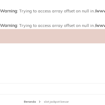
Warning
: Trying to access array offset on null in
/www
Warning
: Trying to access array offset on null in
/www
Beranda
slot jackpot besar