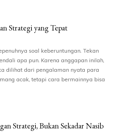
n Strategi yang Tepat
sepenuhnya soal keberuntungan. Tekan
kendali apa pun. Karena anggapan inilah,
ika dilihat dari pengalaman nyata para
memang acak, tetapi cara bermainnya bisa
gan Strategi, Bukan Sekadar Nasib