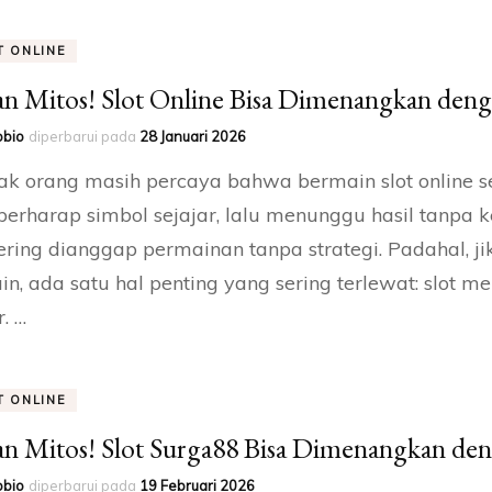
T ONLINE
n Mitos! Slot Online Bisa Dimenangkan denga
bio
diperbarui pada
28 Januari 2026
k orang masih percaya bahwa bermain slot online 
 berharap simbol sejajar, lalu menunggu hasil tanpa 
sering dianggap permainan tanpa strategi. Padahal, j
n, ada satu hal penting yang sering terlewat: slot 
r. …
T ONLINE
n Mitos! Slot Surga88 Bisa Dimenangkan den
bio
diperbarui pada
19 Februari 2026