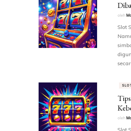
Diba
oleh
Mo
Slot 
Namun
simbo
digu
secar
SLO
Tips
Keb
oleh
Mo
Slot