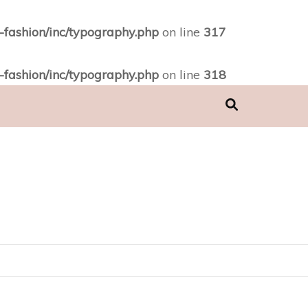
ashion/inc/typography.php
on line
317
ashion/inc/typography.php
on line
318