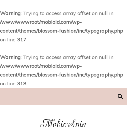
Warning
: Trying to access array offset on null in
/www/wwwroot/mobioid.com/wp-
content/themes/blossom-fashion/inc/typography.php
on line
317
Warning
: Trying to access array offset on null in
/www/wwwroot/mobioid.com/wp-
content/themes/blossom-fashion/inc/typography.php
on line
318
MobioSpin