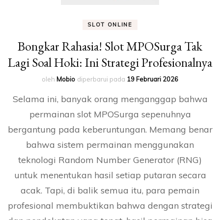
SLOT ONLINE
Bongkar Rahasia! Slot MPOSurga Tak
Lagi Soal Hoki: Ini Strategi Profesionalnya
oleh
Mobio
diperbarui pada
19 Februari 2026
Selama ini, banyak orang menganggap bahwa
permainan slot MPOSurga sepenuhnya
bergantung pada keberuntungan. Memang benar
bahwa sistem permainan menggunakan
teknologi Random Number Generator (RNG)
untuk menentukan hasil setiap putaran secara
acak. Tapi, di balik semua itu, para pemain
profesional membuktikan bahwa dengan strategi