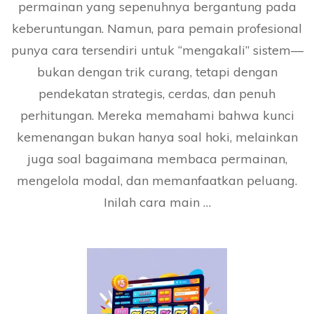
permainan yang sepenuhnya bergantung pada
keberuntungan. Namun, para pemain profesional
punya cara tersendiri untuk “mengakali” sistem—
bukan dengan trik curang, tetapi dengan
pendekatan strategis, cerdas, dan penuh
perhitungan. Mereka memahami bahwa kunci
kemenangan bukan hanya soal hoki, melainkan
juga soal bagaimana membaca permainan,
mengelola modal, dan memanfaatkan peluang.
Inilah cara main …